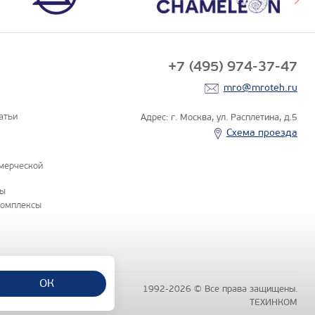
+7 (495) 974-37-47
mro@mroteh.ru
атьи
Адрес: г. Москва, ул. Расплетина, д.5
Схема проезда
мерческой
ны
комплексы
ОК
1992-2026 © Все права защищены.
бличной офертой
чняйте по телефонам отделов
ТЕХИНКОМ