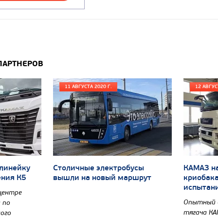
ПАРТНЕРОВ
11 АВГУСТА 2020 Г.
12 АВГУС
 линейку
Столичные электробусы
КАМАЗ на
ения К5
вышли на новый маршрут
криобака
испытан
центре
Опытный о
 по
тягача КА
ого