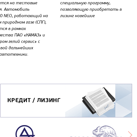
ется на тестовые
специальную программу,
я. Автомобиль
позволяющую приобретать в
0 NEO, работающий на
лизинг новейшие
 природном газе (СПГ),
ся в рамках
ества ПАО «КАМАЗ» и
ром гелий сервис» с
вой дальнейших
автотехники.
КРЕДИТ / ЛИЗИНГ