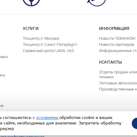
УСЛУГИ
ИНФОРМАЦИЯ
Техцентр (г.Москва)
Новости ТЕХИНКОМ
Техцентр (г.Санкт-Петербург)
Новости партнеров
Сервисный центр LADA, УАЗ
Информационные ст
ника
КОНТАКТЫ
Отделы продаж ком
ика
техники
Легковые автосало
Производственные 
ие
ы соглашаетесь с
условиями
обработки cookie и ваших
а сайте, необходимых для аналитики. Запретить обработку
исключительно уведомительный и информационный характер и не является пу
браузер
 кодекса РФ). Наличие и стоимость представленных на сайте автомобилей уто
ика конфиденциальности
.