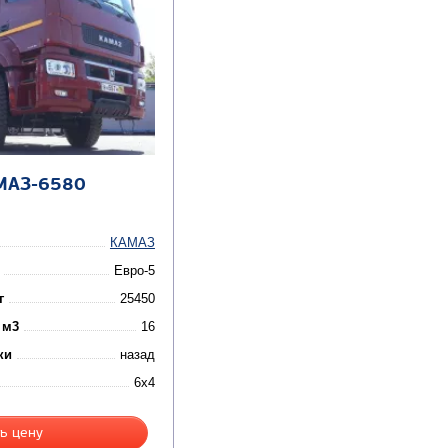
МАЗ-6580
КАМАЗ
Евро-5
г
25450
 м3
16
ки
назад
6x4
ь цену