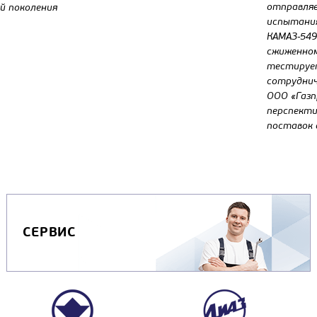
отправля
й поколения
испытани
КАМАЗ-549
сжиженном
тестирует
сотруднич
ООО «Газп
перспекти
поставок 
СЕРВИС