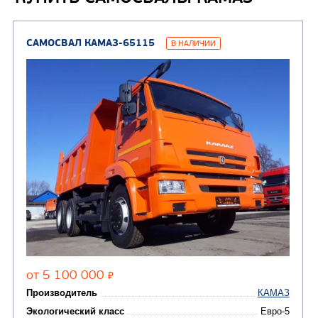
(2)
Автофургоны
Крано-манипуляторны
(36)
установки (КМУ)
(12)
Шасси
КОММУНАЛЬНАЯ
АВТОБУСЫ
ТЕХНИКА
(3)
Вахтовые автобусы
Комбинированные дор
(18)
машины
АВТОЦИСТЕРНЫ
(15)
Вакуумные машины
Автотопливозаправщики
(8)
CHAMELEON (г. Егорьевск)
(8)
Илососные машины
(7)
Молоковозы, водовозы
Каналопромывочные 
(8)
Автогудронаторы
Комбинированные ма
(24)
Мусоровозы