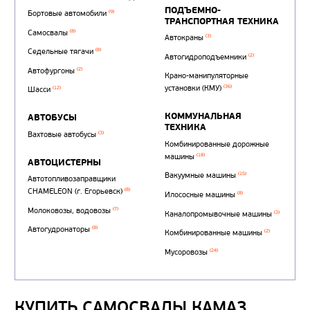
Автотопливозаправщи
(1)
аэродромные
Автоцистерны для пер
сжиженного углеводор
(4)
газа
Нефтепромысловые ц
ГРУЗОВЫЕ АВТОМОБИЛИ
ПОДЪЕМНО-
(9)
Бортовые автомобили
ТРАНСПОРТНАЯ Т
(8)
Самосвалы
(3)
Автокраны
(8)
Седельные тягачи
КУПИТЬ САМОСВАЛЫ КАМАЗ
Автогидроподъемник