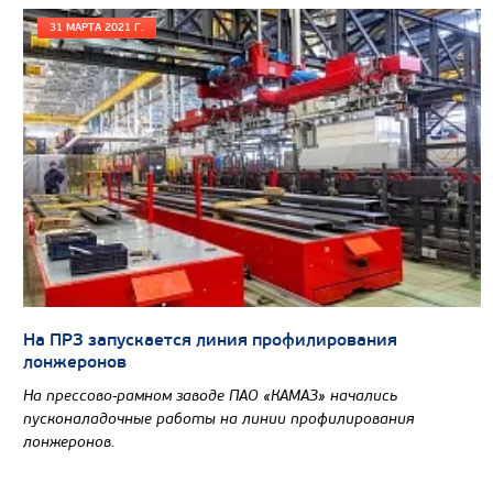
31 МАРТА 2021 Г.
Цена по запросу
Производитель
Экологический класс
Грузоподъемность, кг
Вместимость кузова, м3
На ПРЗ запускается линия профилирования
Направление разгрузки
лонжеронов
Колесная формула
На прессово-рамном заводе ПАО «КАМАЗ» начались
пусконаладочные работы на линии профилирования
лонжеронов.
Узнать цену