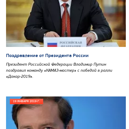
Цена по запросу
Производитель
Экологический класс
Грузоподъемность, кг
Поздравление от Президента России
Вместимость кузова, м3
Президент Российской Федерации Владимир Путин
Направление разгрузки
поздравил команду «КАМАЗ-мастер» с победой в ралли
«Дакар-2019».
Колесная формула
Узнать цену
19 ЯНВАРЯ 2019 Г.