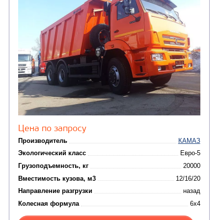
установки (КМУ)
(12)
Шасси
КОММУНАЛЬНАЯ
АВТОБУСЫ
ТЕХНИКА
(3)
Вахтовые автобусы
Комбинированные дор
(18)
машины
АВТОЦИСТЕРНЫ
(15)
Вакуумные машины
Автотопливозаправщики
(8)
CHAMELEON (г. Егорьевск)
(8)
Илососные машины
(7)
Молоковозы, водовозы
Каналопромывочные 
(8)
Автогудронаторы
Комбинированные ма
(24)
Мусоровозы