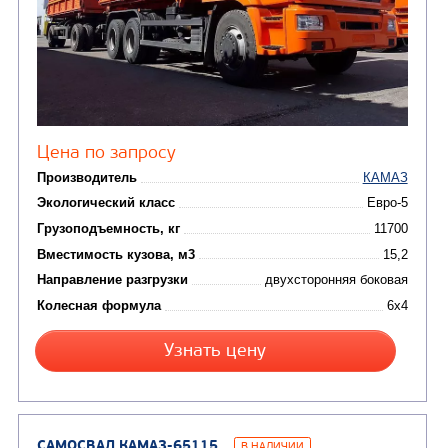
(15)
Вакуумные машины
Автотопливозаправщики
(8)
CHAMELEON (г. Егорьевск)
(8)
Илососные машины
(7)
Молоковозы, водовозы
Каналопромывочные 
(8)
Автогудронаторы
Комбинированные ма
(24)
Мусоровозы
САМОСВАЛ КАМАЗ-45143