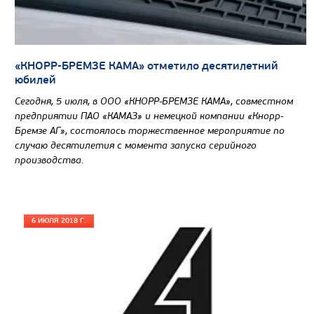
Производитель
Экологический класс
Грузоподъемность, кг
«КНОРР-БРЕМЗЕ КАМА» отметило десятилетний
Вместимость кузова, м3
юбилей
Направление разгрузки
Сегодня, 5 июля, в ООО «КНОРР-БРЕМЗЕ КАМА», совместном
предприятии ПАО «КАМАЗ» и немецкой компании «Кнорр-
Колесная формула
Бремзе АГ», состоялось торжественное мероприятие по
случаю десятилетия с момента запуска серийного
Узнать цену
производства.
6 ИЮЛЯ 2018 Г.