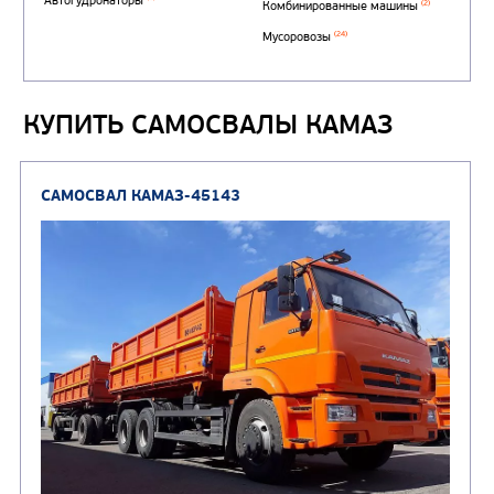
Автоцистерны для пер
сжиженного углеводор
(4)
газа
КУПИТЬ САМОСВАЛЫ КАМАЗ
Нефтепромысловые ц
ГРУЗОВЫЕ АВТОМОБИЛИ
ПОДЪЕМНО-
(9)
Бортовые автомобили
ТРАНСПОРТНАЯ Т
(8)
Самосвалы
(3)
Автокраны
(8)
Седельные тягачи
Автогидроподъемник
(2)
Автофургоны
Крано-манипуляторны
(36)
установки (КМУ)
(12)
Шасси
КОММУНАЛЬНАЯ
АВТОБУСЫ
ТЕХНИКА
(3)
Вахтовые автобусы
Комбинированные дор
(18)
машины
АВТОЦИСТЕРНЫ