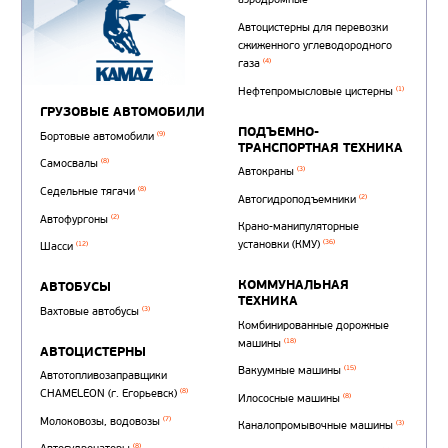
Автотопливозаправщи
(1)
аэродромные