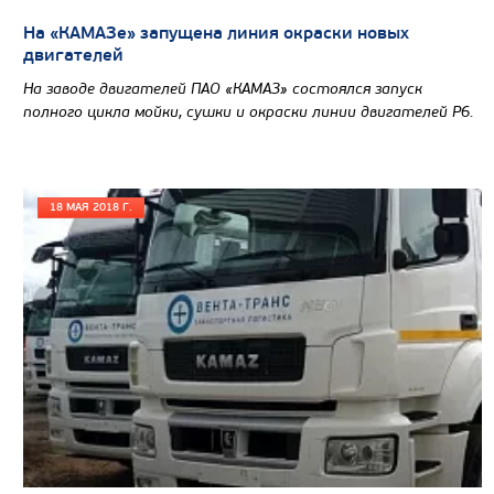
Грузоподъемность, кг
На «КАМАЗе» запущена линия окраски новых
двигателей
Вместимость кузова, м3
На заводе двигателей ПАО «КАМАЗ» состоялся запуск
Направление разгрузки
полного цикла мойки, сушки и окраски линии двигателей Р6.
Колесная формула
Узнать цену
18 МАЯ 2018 Г.