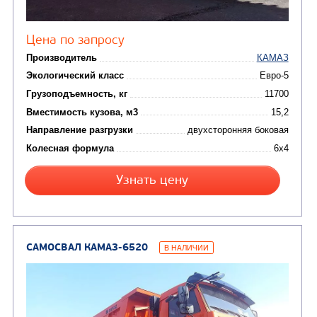
(15)
Вакуумные машины
Автотопливозаправщики
(8)
CHAMELEON (г. Егорьевск)
(8)
Илососные машины
(7)
Молоковозы, водовозы
Каналопромывочные 
(8)
Автогудронаторы
Комбинированные ма
(24)
Мусоровозы
САМОСВАЛ КАМАЗ-45143