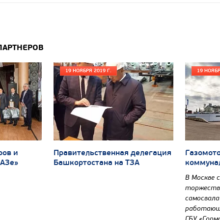
ПАРТНЕРОВ
19 НОЯБРЯ 2019 Г.
19 НОЯБР
ров и
Правительственная делегация
Газомот
МАЗе»
Башкортостана на ТЗА
коммуна
В Москве 
торжеств
самосвала
работающе
ГБУ «Горм