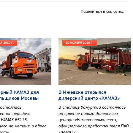
Поделиться в соц.сетях:
Я 2019 Г.
20 НОЯБРЯ 2019 Г.
орный КАМАЗ для
В Ижевске открылся
льщиков Москвы
дилерский центр «КАМАЗ»
состоялась
В столице Удмуртии состоялось
енная передача
открытие нового дилерского
 КАМАЗ-65115,
центра «Камавтокомплект»,
го на метане, в адрес
официального представителя ПАО
ост».
«КАМАЗ».