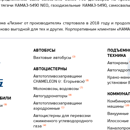
 тягачи КАМАЗ-5490 NEO, газодизельные КАМАЗ-5490, самосвал
ма «Лизинг от производителя» стартовала в 2018 году и продо
аково выгодной для тех и других. Корпоративным клиентам «КАМ
АВТОБУСЫ
ПОДЪЕМНО
ТЕХНИКА
Вахтовые автобусы
(3)
Автокраны
АВТОЦИСТЕРНЫ
Автогидро
Автотопливозаправщики
Крано-ман
CHAMELEON (г. Егорьевск)
(8)
установки 
Молоковозы, водовозы
(7)
КОММУНАЛ
Автогудронаторы
(8)
ОБИЛИ
Комбиниро
Автотопливозаправщики
ли
(9)
машины
(18)
аэродромные
(1)
Вакуумные
Автоцистерны для перевозки
сжиженного углеводородного
Илососные
газа
(4)
Каналопро