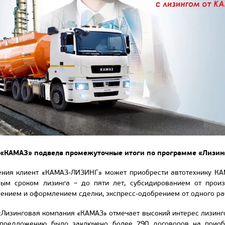
 «КАМАЗ» подвела промежуточные итоги по программе «Лизинг
ния клиент «КАМАЗ-ЛИЗИНГ» может приобрести автотехнику КА
ым сроком лизинга – до пяти лет, субсидированием от произ
нием и оформлением сделки, экспресс-одобрением от одного ра
Лизинговая компания «КАМАЗ» отмечает высокий интерес лизинго
 предложению было заключено более 790 договоров на прио