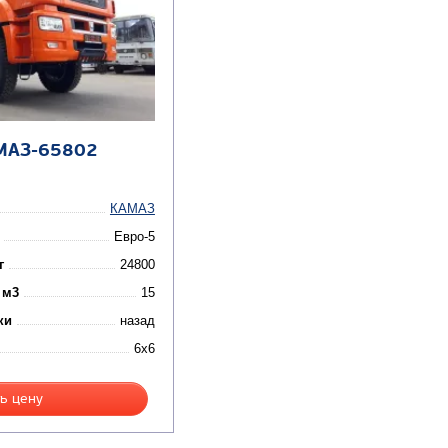
МАЗ-65802
КАМАЗ
Евро-5
г
24800
 м3
15
ки
назад
6x6
ь цену