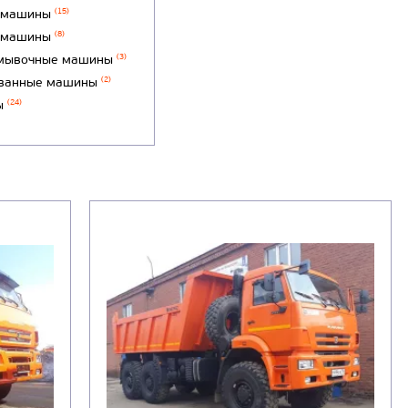
 машины
(15)
 машины
(8)
мывочные машины
(3)
ванные машины
(2)
ы
(24)