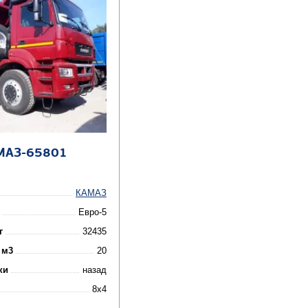
МАЗ-65801
КАМАЗ
Евро-5
г
32435
 м3
20
ки
назад
8x4