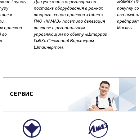
иятие Группы
Для участия в переговорах по
«КАМАЗ-ЛИ
туру
поставке оборудования в рамках
покупку с
стие в
второго этапа проекта «Тибет»
автомоби
и,
ПАО «КАМАЗ» посетила делегация
предприят
ах проекта
во главе с региональным
Москвы.
й во
управляющим по сбыту «Штарраг
».
ГмбХ» (Германия) Вальтером
Штайнертом.
СЕРВИС