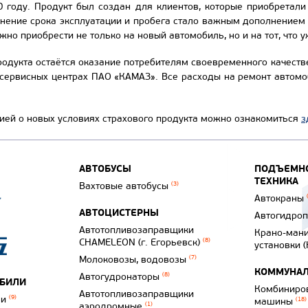
0 году. Продукт был создан для клиентов, которые приобретал
нение срока эксплуатации и пробега стало важным дополнением
жно приобрести не только на новый автомобиль, но и на тот, что у
дукта остаётся оказание потребителям своевременного качестве
сервисных центрах ПАО «КАМАЗ». Все расходы на ремонт автомо
ей о новых условиях страхового продукта можно ознакомиться
з
АВТОБУСЫ
ПОДЪЕМНО
ТЕХНИКА
Вахтовые автобусы
(3)
Автокраны
АВТОЦИСТЕРНЫ
Автогидро
Автотопливозаправщики
Крано-ман
CHAMELEON (г. Егорьевск)
(8)
установки 
Молоковозы, водовозы
(7)
КОММУНАЛ
Автогудронаторы
(8)
ОБИЛИ
Комбиниро
Автотопливозаправщики
ли
(9)
машины
(18)
аэродромные
(1)