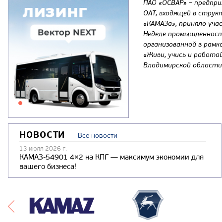
ПАО «ОСВАР» – предпр
ОАТ, входящей в струк
«КАМАЗа», приняло уча
Неделе промышленност
организованной в рамк
«Живи, учись и работа
Владимирской области
НОВОСТИ
Все новости
13 июля 2026 г.
КАМАЗ-54901 4×2 на КПГ — максимум экономии для
вашего бизнеса!