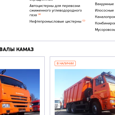
Вакуумные
Автоцистерны для перевозки
сжиженного углеводородного
Илососные
газа
(4)
Каналопро
Нефтепромысловые цистерны
(1)
Комбиниро
Мусоровоз
ВАЛЫ КАМАЗ
В НАЛИЧИИ