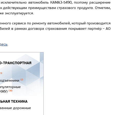
и исключительно автомобиль КАМАЗ-5490, поэтому расширение
 к действующим преимуществам страхового продукта. Отметим,
же эксплуатируется.
нного сервиса по ремонту автомобилей, который производится
билей в рамках договора страхования покрывает партнёр – АО
десь
.
-ТРАНСПОРТНАЯ
(3)
подъемники
(2)
ипуляторные
(КМУ)
(36)
ЬНАЯ ТЕХНИКА
ванные дорожные