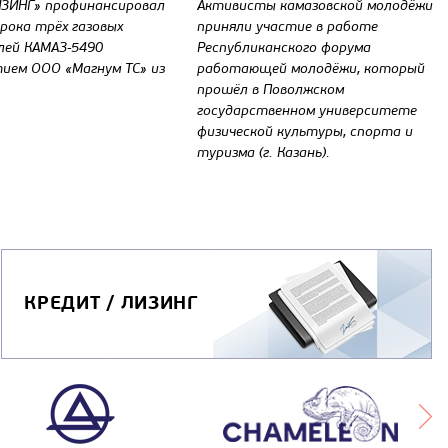
ЗИНГ» профинансировал
Активисты камазовской молодёжи
орока трёх газовых
приняли участие в работе
лей КАМАЗ-5490
Республиканского форума
ием ООО «Магнум ТС» из
работающей молодёжи, который
прошёл в Поволжском
государственном университете
физической культуры, спорта и
туризма (г. Казань).
КРЕДИТ / ЛИЗИНГ