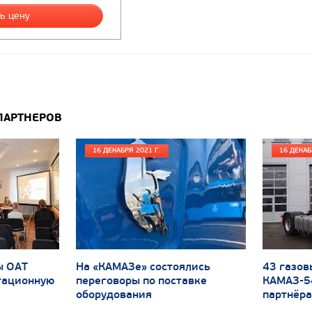
ь цену
ПАРТНЕРОВ
16 ДЕКАБРЯ 2021 Г.
16 ДЕКАБ
ы ОАТ
На «КАМАЗе» состоялись
43 газов
тационную
переговоры по поставке
КАМАЗ-5
оборудования
партнёра