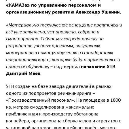
«КАМАЗа» по управлению персоналом и
организационному развитию Александр Ушенин.
«Материально-техническое оснащение практически
всё уже закуплено, установлено, собрано и
смонтировано.
Сейчас мы сосредоточены на
разработке учебных программ, визуальных
материалов в помощь обучению и стандартных
операционных карт, которые будут применяться в
начальник УТК
процессе обучения»,
– подтвердил
Дмитрий Маев
.
УТК создан на базе завода двигателей в рамках
одного из подпроектов реинжиниринга –
«Производственный персонал». На площадке в 1800
кв. метров смоделирована максимально
приближенная к производству обстановка
конвейера, организована сборка узлов и агрегатов с
установкой картеров, кронштейнов, колёс, мостов,