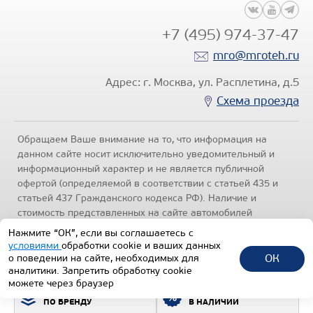
+7 (495) 974-37-47
mro@mroteh.ru
Адрес: г. Москва, ул. Расплетина, д.5
Схема проезда
Обращаем Ваше внимание на то, что информация на
данном сайте носит исключительно уведомительный и
информационный характер и не является публичной
офертой (определяемой в соответствии с статьей 435 и
статьей 437 Гражданского кодекса РФ). Наличие и
стоимость представленных на сайте автомобилей
уточняйте по телефонам отделов продаж, представленных
Нажмите “ОК”, если вы соглашаетесь с
в разделе "Контакты" настоящего ресурса.
Политика
условиями
обработки cookie и ваших данных
конфиденциальности
.
ОК
о поведении на сайте, необходимых для
аналитики. Запретить обработку cookie
1992-2026 © Все права защищены.
можете через браузер
ПОДБОР ТЕХНИКИ
ВСЯ ТЕХНИКА
ТЕХИНКОМ
ПО БРЕНДУ
В НАЛИЧИИ