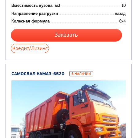
(36)
установки (КМУ)
(12)
Шасси
КОММУНАЛЬНАЯ
АВТОБУСЫ
ТЕХНИКА
(3)
Вахтовые автобусы
Комбинированные дор
(18)
машины
АВТОЦИСТЕРНЫ
(15)
Вакуумные машины
Автотопливозаправщики
(8)
CHAMELEON (г. Егорьевск)
(8)
Илососные машины
(7)
Молоковозы, водовозы
Каналопромывочные 
(8)
Автогудронаторы
Комбинированные ма
(24)
Мусоровозы