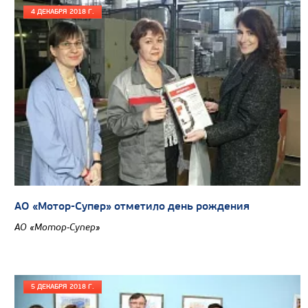
4 ДЕКАБРЯ 2018 Г.
Цена по запросу
Производитель
Экологический класс
Грузоподъемность, кг
Вместимость кузова, м3
Направление разгрузки
АО «Мотор-Супер» отметило день рождения
Колесная формула
АО «Мотор-Супер»
Узнать цену
5 ДЕКАБРЯ 2018 Г.