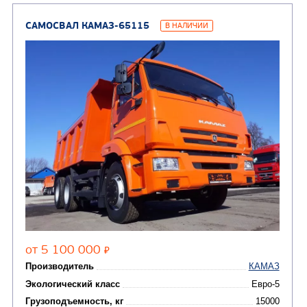
Автотопливозаправщи
(1)
аэродромные
Автоцистерны для пер
сжиженного углеводор
(4)
газа
Нефтепромысловые ц
ГРУЗОВЫЕ АВТОМОБИЛИ
ПОДЪЕМНО-
(9)
Бортовые автомобили
ТРАНСПОРТНАЯ Т
(8)
Самосвалы
(3)
Автокраны
(8)
Седельные тягачи
Автогидроподъемник
(2)
Автофургоны
Крано-манипуляторны