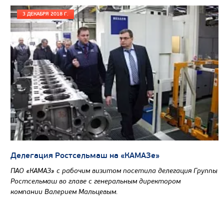
3 ДЕКАБРЯ 2018 Г.
Цена по запросу
Производитель
Делегация Ростсельмаш на «КАМАЗе»
Экологический класс
ПАО «КАМАЗ» с рабочим визитом посетила делегация Группы
Грузоподъемность, кг
Ростсельмаш во главе с генеральным директором
Вместимость кузова, м3
компании Валерием Мальцевым.
Направление разгрузки
Колесная формула