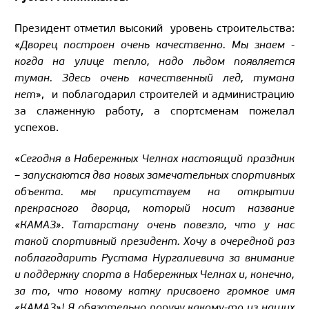
Президент отметил высокий уровень строительства:
«
Дворец построен очень качественно. Мы знаем -
когда на улице тепло, надо льдом появляется
туман. Здесь очень качественный лед, тумана
нет
», и поблагодарил строителей и администрацию
за слаженную работу, а спортсменам пожелал
успехов.
«
Сегодня в Набережных Челнах настоящий праздник
– запускаются два новых замечательных спортивных
объекта. мы присутствуем на открытии
прекрасного дворца, который носит название
«КАМАЗ». Татарстану очень повезло, что у нас
такой спортивный президент. Хочу в очередной раз
поблагодарить Рустама Нургалиевича за внимание
и поддержку спорта в Набережных Челнах и, конечно,
за то, что новому катку присвоено громкое имя
«КАМАЗ»! Я обязательно поручу какому-то из наших