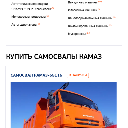
КУПИТЬ САМОСВАЛЫ КАМАЗ
Автотопливозаправщи
(1)
аэродромные
Автоцистерны для пер
сжиженного углеводор
(4)
газа
Нефтепромысловые ц
ГРУЗОВЫЕ АВТОМОБИЛИ
ПОДЪЕМНО-
(9)
Бортовые автомобили
ТРАНСПОРТНАЯ Т
(8)
Самосвалы
(3)
Автокраны