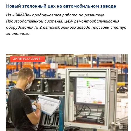
Новый эталонный цех на автомобильном заводе
На «КАМАЗе» продолжается работа по развитию
Производственной системы. Цеху ремонтообслуживания
оборудования № 2 автомобильного завода присвоен статус
эталонного.
Цена по запросу
29 АВГУСТА 2020 Г.
Производитель
Экологический класс
Грузоподъемность, кг
Вместимость кузова, м3
Направление разгрузки
Колесная формула
Узнать цену