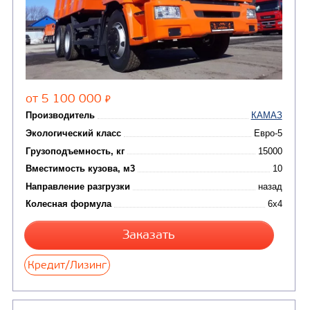
(8)
Седельные тягачи
Автогидроподъемник
(2)
Автофургоны
Крано-манипуляторны
(36)
установки (КМУ)
(12)
Шасси
КОММУНАЛЬНАЯ
АВТОБУСЫ
ТЕХНИКА
(3)
Вахтовые автобусы
Комбинированные дор
(18)
машины
АВТОЦИСТЕРНЫ
(15)
Вакуумные машины
Автотопливозаправщики
(8)
CHAMELEON (г. Егорьевск)
(8)
Илососные машины
(7)
Молоковозы, водовозы
Каналопромывочные 
(8)
Автогудронаторы
Комбинированные ма
(24)
Мусоровозы