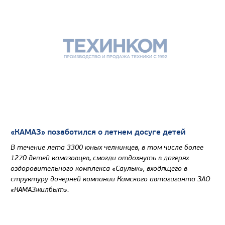
«КАМАЗ» позаботился о летнем досуге детей
В течение лета 3300 юных челнинцев, в том числе более
1270 детей камазовцев, смогли отдохнуть в лагерях
оздоровительного комплекса «Саулык», входящего в
структуру дочерней компании Камского автогиганта ЗАО
«КАМАЗжилбыт».