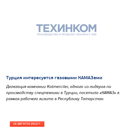
Цена по запросу
Производитель
Экологический класс
Грузоподъемность, кг
Турция интересуется газовыми КАМАЗами
Вместимость кузова, м3
Делегация компании Katmerciler, одного из лидеров по
производству спецтехники в Турции, посетила «КАМАЗ» в
Направление разгрузки
рамках рабочего визита в Республику Татарстан.
Колесная формула
Узнать цену
15 АВГУСТА 2012 Г.