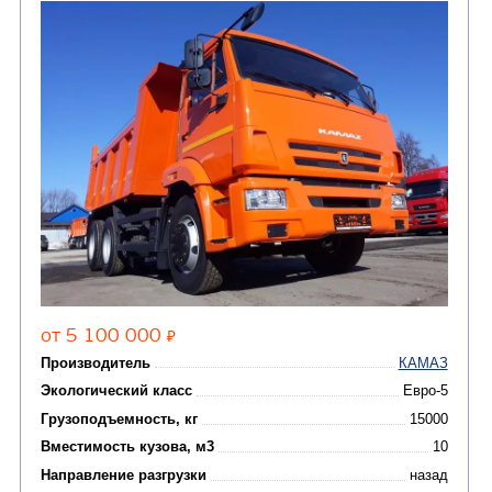
(2)
Автофургоны
Крано-манипуляторны
(36)
установки (КМУ)
(12)
Шасси
КОММУНАЛЬНАЯ
АВТОБУСЫ
ТЕХНИКА
(3)
Вахтовые автобусы
Комбинированные дор
(18)
машины
АВТОЦИСТЕРНЫ
(15)
Вакуумные машины
Автотопливозаправщики
(8)
CHAMELEON (г. Егорьевск)
(8)
Илососные машины
(7)
Молоковозы, водовозы
Каналопромывочные 
(8)
Автогудронаторы
Комбинированные ма
(24)
Мусоровозы