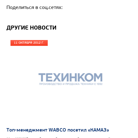
Экологический класс
Поделиться в соц.сетях:
Грузоподъемность, кг
Вместимость кузова, м3
ДРУГИЕ НОВОСТИ
Направление разгрузки
Колесная формула
11 ОКТЯБРЯ 2012 Г.
Узнать цену
САМОСВАЛ КАМАЗ-65802
Топ-менеджмент WABCO посетил «КАМАЗ»