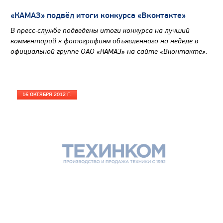
Колесная формула
«КАМАЗ» подвёл итоги конкурса «Вконтакте»
В пресс-службе подведены итоги конкурса на лучший
Узнать цену
комментарий к фотографиям объявленного на неделе в
официальной группе ОАО «КАМАЗ» на сайте «Вконтакте».
16 ОКТЯБРЯ 2012 Г.