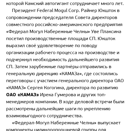
которой Камский автогигант сотрудничает много лет.
Президент Federal Mogul Corp. Райнер Юкшток в
сопровождении председателя Совета директоров
совместного российско-американского предприятия
«Федерал Могул Набережные Челны» Уве Плаксина
посетил производственные площади СП. Юкшток
выразил своё удовлетворение по поводу
организации рабочего процесса на производстве и
подчеркнул необходимость дальнейшего развития
СП. Затем зарубежные партнёры отправились в
генеральную дирекцию «КАМАЗа», где состоялись
переговоры с участием генерального директора ОАО
«КАМАЗ» Сергея Когогина, директора по развитию
ОАО «КАМАЗ»
Ирека Гумерова и других топ-
менеджеров компании. В ходе деловой встречи были
рассмотрены дальнейшие шаги по укреплению
взаимовыгодного сотрудничества.
«Федерал-Могул Набережные Челны» выпускает
компоненты цилиндропоршневой группы для