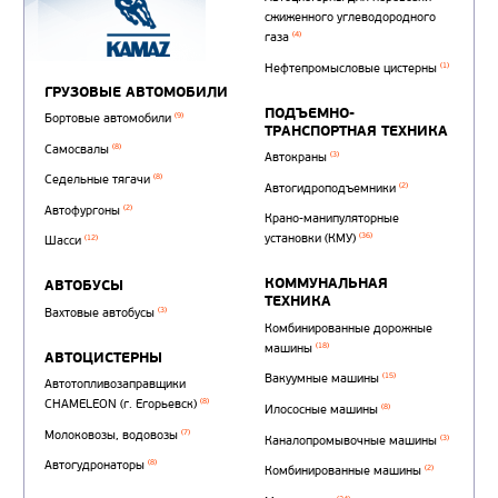
Автотопливозаправщи
(1)
аэродромные
Автоцистерны для пер
сжиженного углеводор
(4)
газа
Нефтепромысловые ц
ГРУЗОВЫЕ АВТОМОБИЛИ