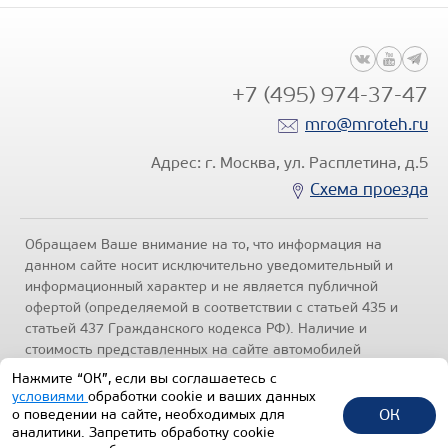
+7 (495) 974-37-47
mro@mroteh.ru
Адрес: г. Москва, ул. Расплетина, д.5
Схема проезда
Обращаем Ваше внимание на то, что информация на
данном сайте носит исключительно уведомительный и
информационный характер и не является публичной
офертой (определяемой в соответствии с статьей 435 и
статьей 437 Гражданского кодекса РФ). Наличие и
стоимость представленных на сайте автомобилей
уточняйте по телефонам отделов продаж, представленных
Нажмите “ОК”, если вы соглашаетесь с
в разделе "Контакты" настоящего ресурса.
Политика
условиями
обработки cookie и ваших данных
конфиденциальности
.
ОК
о поведении на сайте, необходимых для
аналитики. Запретить обработку cookie