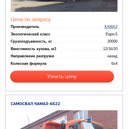
(3)
Автокраны
(8)
Седельные тягачи
Автогидроподъемник
(2)
Автофургоны
Крано-манипуляторны
(36)
установки (КМУ)
(12)
Шасси
КОММУНАЛЬНАЯ
АВТОБУСЫ
ТЕХНИКА
(3)
Вахтовые автобусы
Комбинированные дор
(18)
машины
АВТОЦИСТЕРНЫ
(15)
Вакуумные машины
Автотопливозаправщики
(8)
CHAMELEON (г. Егорьевск)
(8)
Илососные машины
(7)
Молоковозы, водовозы
Каналопромывочные 
(8)
Автогудронаторы
Комбинированные ма
(24)
Мусоровозы