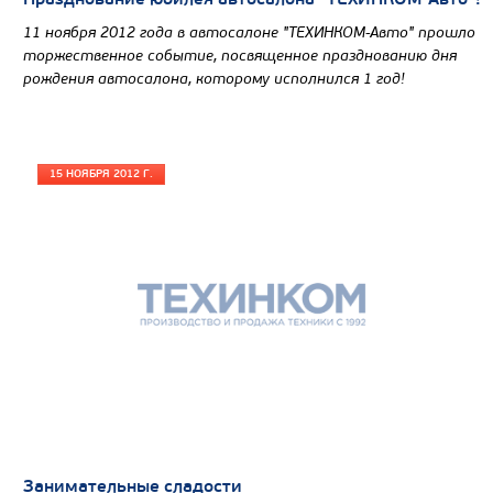
11 ноября 2012 года в автосалоне "ТЕХИНКОМ-Авто" прошло
торжественное событие, посвященное празднованию дня
рождения автосалона, которому исполнился 1 год!
15 НОЯБРЯ 2012 Г.
Цена по запросу
Производитель
Экологический класс
Грузоподъемность, кг
Вместимость кузова, м3
Направление разгрузки
Колесная формула
Узнать цену
Занимательные сладости