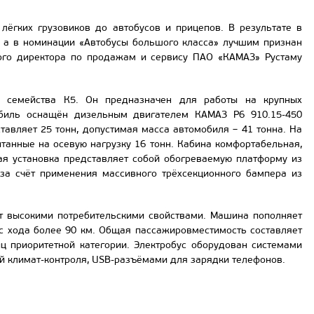
лёгких грузовиков до автобусов и прицепов. В результате в
 а в номинации «Автобусы большого класса» лучшим признан
ого директора по продажам и сервису ПАО «КАМАЗ» Рустаму
о семейства К5. Он предназначен для работы на крупных
обиль оснащён дизельным двигателем КАМАЗ Р6 910.15-450
тавляет 25 тонн, допустимая масса автомобиля – 41 тонна. На
анные на осевую нагрузку 16 тонн. Кабина комфортабельная,
ая установка представляет собой обогреваемую платформу из
 за счёт применения массивного трёхсекционного бампера из
ет высокими потребительскими свойствами. Машина пополняет
ас хода более 90 км. Общая пассажировместимость составляет
иц приоритетной категории. Электробус оборудован системами
й климат-контроля, USB-разъёмами для зарядки телефонов.