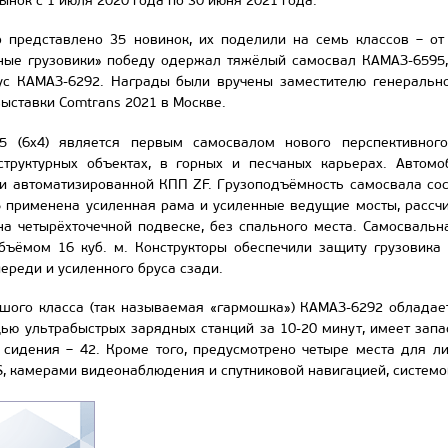
нок с 1 июля 2020 года по 30 июня 2021 года.
о представлено 35 новинок, их поделили на семь классов – от 
ные грузовики» победу одержал тяжёлый самосвал КАМАЗ-6595,
ус КАМАЗ-6292. Награды были вручены заместителю генеральн
ыставки Comtrans 2021 в Москве.
5 (6х4) является первым самосвалом нового перспективног
труктурных объектах, в горных и песчаных карьерах. Автом
 и автоматизированной КПП ZF. Грузоподъёмность самосвала сос
 применена усиленная рама и усиленные ведущие мосты, рассчит
на четырёхточечной подвеске, без спального места. Самосвальн
объёмом 16 куб. м. Конструкторы обеспечили защиту грузовика
ереди и усиленного бруса сзади.
ьшого класса (так называемая «гармошка») КАМАЗ-6292 облада
ью ультрабыстрых зарядных станций за 10-20 минут, имеет зап
 сидения – 42. Кроме того, предусмотрено четыре места для л
 камерами видеонаблюдения и спутниковой навигацией, системо