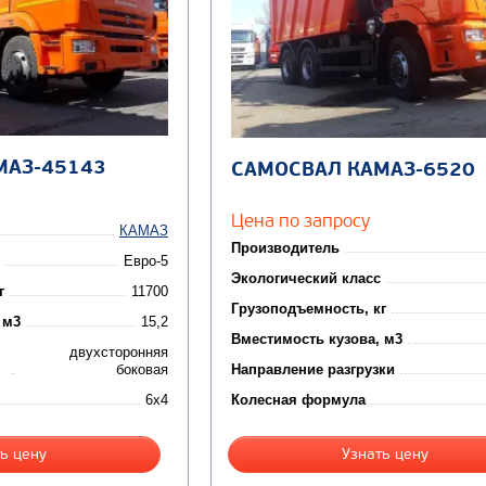
МАЗ-45143
САМОСВАЛ КАМАЗ-6520
Цена по запросу
КАМАЗ
Производитель
Евро-5
Экологический класс
г
11700
Грузоподъемность, кг
 м3
15,2
Вместимость кузова, м3
двухсторонняя
боковая
Направление разгрузки
6x4
Колесная формула
ь цену
Узнать цену