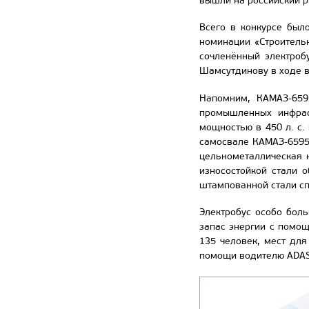
вышли на российский ры
Всего в конкурсе был
номинации «Строитель
сочленённый электроб
Шамсутдинову в ходе в
Напомним, КАМАЗ-659
промышленных инфрас
мощностью в 450 л. с.
самосвале КАМАЗ-6595
цельнометаллическая 
износостойкой стали 
штампованной стали сп
Электробус особо бол
запас энергии с помощ
135 человек, мест для
помощи водителю ADAS,