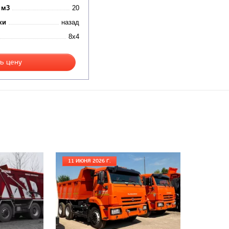
 м3
20
ки
назад
8x4
ь цену
11 ИЮНЯ 2026 Г.