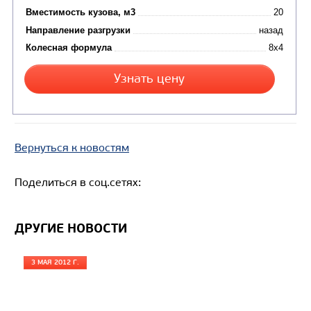
Вернуться к новостям
Цена по запросу
Поделиться в соц.сетях:
Производитель
Экологический класс
ДРУГИЕ НОВОСТИ
Грузоподъемность, кг
Вместимость кузова, м3
3 МАЯ 2012 Г.
Направление разгрузки
Колесная формула