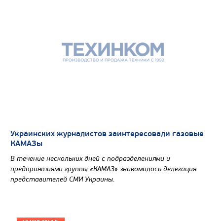
Цена по запросу
Производитель
Экологический класс
Грузоподъемность, кг
Вместимость кузова, м3
Украинских журналистов заинтересовали газовые
Направление разгрузки
КАМАЗы
Колесная формула
В течение нескольких дней с подразделениями и
предприятиями группы «КАМАЗ» знакомилась делегация
Узнать цену
представителей СМИ Украины.