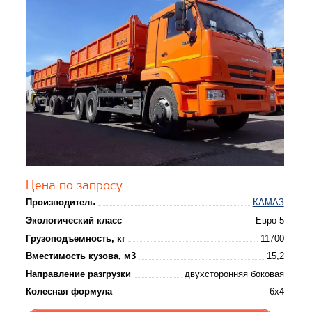
(36)
установки (КМУ)
(12)
Шасси
КОММУНАЛЬНАЯ
АВТОБУСЫ
ТЕХНИКА
(3)
Вахтовые автобусы
Комбинированные дор
(18)
машины
АВТОЦИСТЕРНЫ
(15)
Вакуумные машины
Автотопливозаправщики
(8)
CHAMELEON (г. Егорьевск)
(8)
Илососные машины
(7)
Молоковозы, водовозы
Каналопромывочные 
(8)
Автогудронаторы
Комбинированные ма
(24)
Мусоровозы