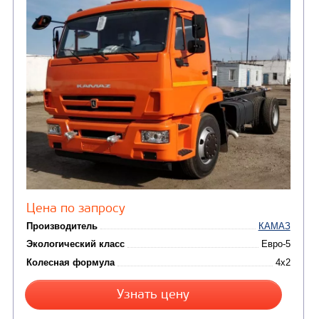
(2)
Автофургоны
Крано-манипуляторны
(36)
установки (КМУ)
(12)
Шасси
КОММУНАЛЬНАЯ
АВТОБУСЫ
ТЕХНИКА
(3)
Вахтовые автобусы
Комбинированные дор
(18)
машины
АВТОЦИСТЕРНЫ
(15)
Вакуумные машины
Автотопливозаправщики
(8)
CHAMELEON (г. Егорьевск)
(8)
Илососные машины
(7)
Молоковозы, водовозы
Каналопромывочные 
(8)
Автогудронаторы
Комбинированные ма
(24)
Мусоровозы