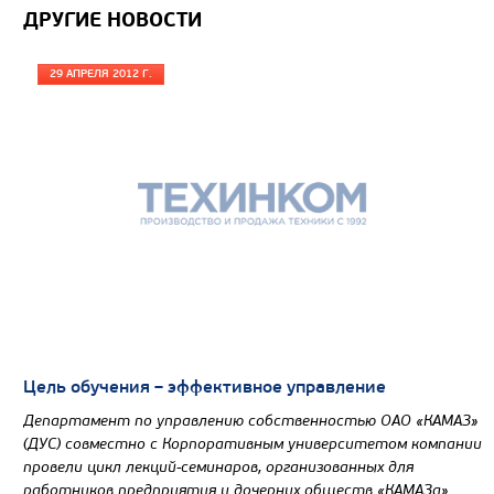
ДРУГИЕ НОВОСТИ
Цена по запросу
29 АПРЕЛЯ 2012 Г.
Производитель
Экологический класс
Колесная формула
Узнать цену
ШАССИ КАМАЗ 65208
Цель обучения – эффективное управление
Департамент по управлению собственностью ОАО «КАМАЗ»
(ДУС) совместно с Корпоративным университетом компании
провели цикл лекций-семинаров, организованных для
работников предприятия и дочерних обществ «КАМАЗа».