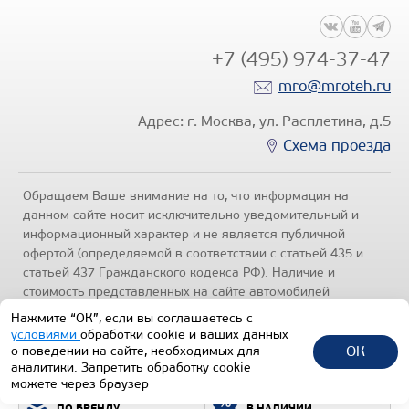
+7 (495) 974-37-47
mro@mroteh.ru
Адрес: г. Москва, ул. Расплетина, д.5
Схема проезда
Обращаем Ваше внимание на то, что информация на
данном сайте носит исключительно уведомительный и
информационный характер и не является публичной
офертой (определяемой в соответствии с статьей 435 и
статьей 437 Гражданского кодекса РФ). Наличие и
стоимость представленных на сайте автомобилей
уточняйте по телефонам отделов продаж, представленных
Нажмите “ОК”, если вы соглашаетесь с
в разделе "Контакты" настоящего ресурса.
Политика
условиями
обработки cookie и ваших данных
конфиденциальности
.
ОК
о поведении на сайте, необходимых для
аналитики. Запретить обработку cookie
1992-2026 © Все права защищены.
можете через браузер
ПОДБОР ТЕХНИКИ
ВСЯ ТЕХНИКА
ТЕХИНКОМ
ПО БРЕНДУ
В НАЛИЧИИ