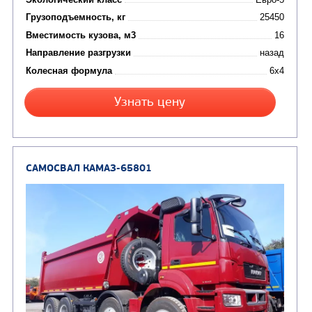
ПОДЪЕМНО-
(9)
Бортовые автомобили
ТРАНСПОРТНАЯ Т
(8)
Самосвалы
(3)
Автокраны
(8)
Седельные тягачи
Автогидроподъемник
(2)
Автофургоны
Крано-манипуляторны
(36)
установки (КМУ)
(12)
Шасси
КОММУНАЛЬНАЯ
АВТОБУСЫ
ТЕХНИКА
(3)
Вахтовые автобусы
Комбинированные дор
(18)
машины
АВТОЦИСТЕРНЫ
(15)
Вакуумные машины
Автотопливозаправщики
(8)
CHAMELEON (г. Егорьевск)
(8)
Илососные машины
(7)
Молоковозы, водовозы
Каналопромывочные 
(8)
Автогудронаторы
Комбинированные ма
(24)
Мусоровозы