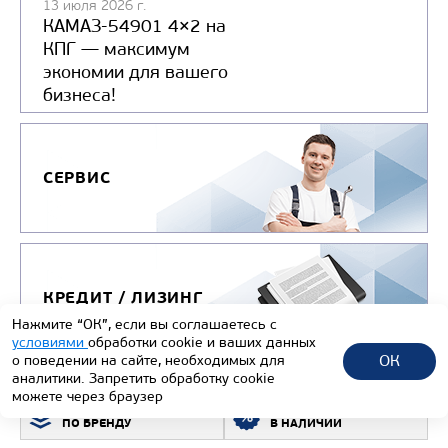
13 июля 2026 г.
КАМАЗ-54901 4×2 на
КПГ — максимум
экономии для вашего
бизнеса!
СЕРВИС
Цена по запросу
Производитель
КРЕДИТ / ЛИЗИНГ
Нажмите “ОК”, если вы соглашаетесь с
Экологический класс
условиями
обработки cookie и ваших данных
Грузоподъемность, кг
ОК
о поведении на сайте, необходимых для
аналитики. Запретить обработку cookie
Вместимость кузова, м3
можете через браузер
ПОДБОР ТЕХНИКИ
ВСЯ ТЕХНИКА
Направление разгрузки
ПО БРЕНДУ
В НАЛИЧИИ