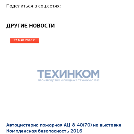
Поделиться в соц.сетях:
ДРУГИЕ НОВОСТИ
Цена по запросу
27 МАЯ 2016 Г.
Производитель
Экологический класс
Грузоподъемность, кг
Вместимость кузова, м3
Направление разгрузки
двухсторонняя
Колесная формула
Узнать цену
Автоцистерна пожарная АЦ-8-40(70) на выставке
Комплексная безопасность 2016