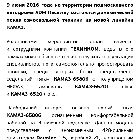
9 июня 2016 года на территории подмосковного
автодрома ADM Raceway состоялся динамический
показ самосвальной техники из новой линейки
КАМАЗ.
Участниками мероприятия стали клиенты
ТЕХИНКОМ
и сотрудники компании
, ведь в его
рамках можно было не только получить консультации
специалистов, но и самостоятельно протестировать
новинки, среди которых были представлены:
КАМАЗ-65806
седельный тягач
с полуприцепом
КАМАЗ-65201
НЕФАЗ, самосвалы
люкс
КАМАЗ-6520
и
люкс.
Наибольший интерес вызвал новый тягач
КАМАЗ-65806
, оснащённый комфортабельной
кабиной на
4-точечной
подвеске. Данная модель
представлена с экономичным
428-сильным
Daimler
двигателем
Е-5
, коробкой ZF, электронным