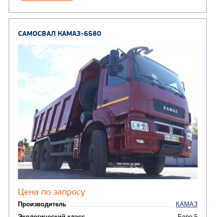
Автотопливозаправщи
(1)
аэродромные
Автоцистерны для пер
сжиженного углеводор
(4)
газа
Нефтепромысловые ц
ГРУЗОВЫЕ АВТОМОБИЛИ