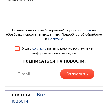
1 июня 2016 года
Грузоподъемность, кг
Вместимость кузова, м3
Направление разгрузки
Нажимая на кнопку “Отправить”, я даю
согласие
на
Колесная формула
обработку персональных данных. Подробнее об обработке
в
Политике
Узнать цену
Я даю
согласие
на направление рекламных и
информационных рассылок
ПОДПИСАТЬСЯ НА НОВОСТИ:
САМОСВАЛ КАМАЗ-65801
Все
НОВОСТИ
новости