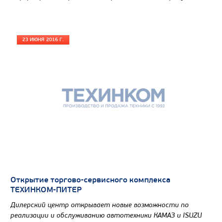
от 5 100 000
₽
Производитель
Экологический класс
23 ИЮНЯ 2016 Г.
Грузоподъемность, кг
Вместимость кузова, м3
Направление разгрузки
Колесная формула
Заказать
Кредит/Лизинг
Открытие торгово-сервисного комплекса
ТЕХИНКОМ-ПИТЕР
Дилерский центр открывает новые возможности по
САМОСВАЛ КАМАЗ-6580
реализации и обслуживанию автотехники КАМАЗ и ISUZU