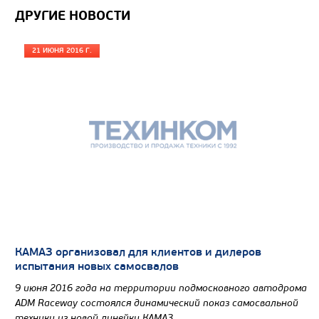
Крано-манипуляторные
ДРУГИЕ НОВОСТИ
(24)
установки (КМУ)
21 ИЮНЯ 2016 Г.
КАМАЗ организовал для клиентов и дилеров
испытания новых самосвалов
9 июня 2016 года на территории подмосковного автодрома
ADM Raceway состоялся динамический показ самосвальной
техники из новой линейки КАМАЗ.