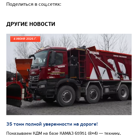
Поделиться в соц.сетях:
ДРУГИЕ НОВОСТИ
4 ИЮНЯ 2026 Г.
Цена по запросу
Производитель
Узнать цену
АВТОТОПЛИВОЗАПРАВЩИК АЭРОДРОМНЫЙ
4690В1 ТЗА-10 НА ШАССИ КАМАЗ 43118
НОВИНКА
35 тонн полной уверенности на дороге!
Показываем КДМ на базе КАМАЗ 65951 (8×4) — технику,