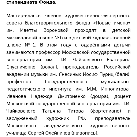
стипендиата Фонда.
Мастер-классы членов художественно-экспертного
совета Благотворительного фонда «Новые имена»
им. Иветты Вороновой проходят в детской
музыкальной школе №6 и в детской художественной
школе №1. В этом году с одарёнными детьми
занимаются профессор Московской государственной
консерватории им. П.И. Чайковского Екатерина
Скусниченко (вокал), преподаватель Российской
академии музыки им. Гнесиных Иосиф Пуриц (баян),
профессор Государственного музыкально-
педагогического института им. М.М. Ипполитова-
Иванова Надежда Дмитриенко (домра), доцент
Московской государственной консерватории им. П.И.
Чайковского Татьяна Титова (фортепиано) и
заслуженный художник РФ, преподаватель
Московского академического художественного
училища Сергей Олейников (живопись).