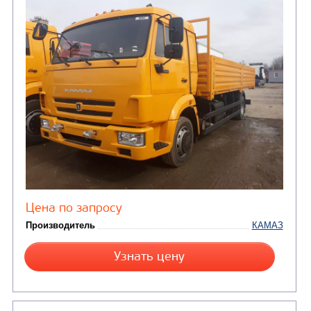
ПОДЪЕМНО-
(9)
Бортовые автомобили
ТРАНСПОРТНАЯ Т
(8)
Самосвалы
(3)
Автокраны
(8)
Седельные тягачи
Автогидроподъемник
(2)
Автофургоны
Крано-манипуляторны
(36)
установки (КМУ)
(12)
Шасси
КОММУНАЛЬНАЯ
АВТОБУСЫ
ТЕХНИКА
(3)
Вахтовые автобусы
Комбинированные дор
(18)
машины
АВТОЦИСТЕРНЫ
(15)
Вакуумные машины
Автотопливозаправщики
(8)
CHAMELEON (г. Егорьевск)
(8)
Илососные машины
(7)
Молоковозы, водовозы
Каналопромывочные 
(8)
Автогудронаторы
Комбинированные ма