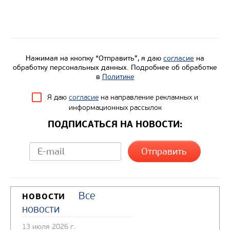
Количество секций цистерны, шт
Поперечное сечение цистерны
Насос
Модель шасси
КАМА
Нажимая на кнопку “Отправить”, я даю
согласие
на
обработку персональных данных. Подробнее об обработке
в
Политике
Узнать цену
Я даю
согласие
на направление рекламных и
информационных рассылок
ПОДПИСАТЬСЯ НА НОВОСТИ:
Все
НОВОСТИ
новости
13 июля 2026 г.