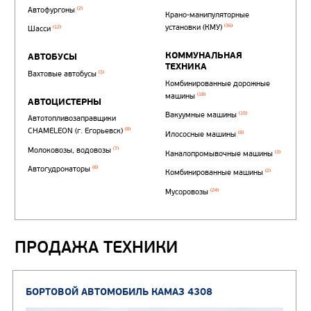
Автотопливозаправщи
(1)
аэродромные
Автоцистерны для пер
ПРОДАЖА ТЕХНИКИ
сжиженного углеводор
(4)
газа
Нефтепромысловые ц
ГРУЗОВЫЕ АВТОМОБИЛИ