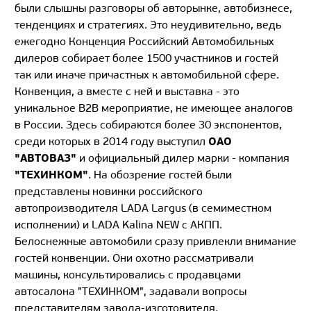
были слышны разговоры об авторынке, автобизнесе,
тенденциях и стратегиях. Это неудивительно, ведь
ежегодно Конценция Российский Автомобильных
дилеров собирает более 1500 участников и гостей
так или иначе причастных к автомобильной сфере.
Конвенция, а вместе с ней и выставка - это
уникальное B2B мероприятие, не имеющее аналогов
в России. Здесь собираются более 30 экспонентов,
ОАО
среди которых в 2014 году выступил
"АВТОВАЗ"
и официальный дилер марки - компания
"ТЕХИНКОМ"
. На обозрение гостей были
представлены новинки российского
автопроизводителя LADA Largus (в семиместном
исполнении) и LADA Kalina NEW c АКПП.
Белоснежные автомобили сразу привлекли внимание
гостей конвенции. Они охотно рассматривали
машины, консультировались с продавцами
автосалона "ТЕХИНКОМ", задавали вопросы
представителям завода-изготовителя.