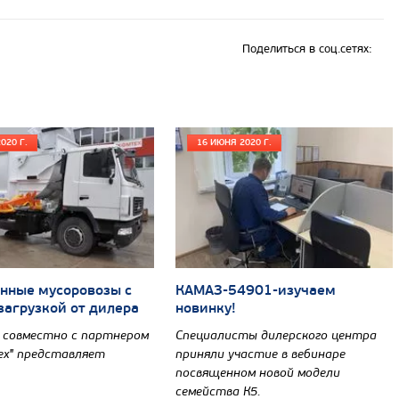
Поделиться в соц.сетях:
020 Г.
16 ИЮНЯ 2020 Г.
нные мусоровозы с
КАМАЗ-54901-изучаем
загрузкой от дилера
новинку!
 совместно с партнером
Специалисты дилерского центра
ех" представляет
приняли участие в вебинаре
посвященном новой модели
семейства К5.