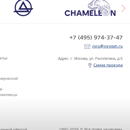
+7 (495) 974-37-47
mro@mroteh.ru
атьи
Адрес: г. Москва, ул. Расплетина, д.5
Схема проезда
мерческой
ны
комплексы
1992-2026 © Все права защищены.
бличной офертой