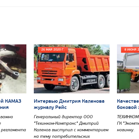
26 МАЯ 2020 Г.
8 ИЮНЯ 2
ей КАМАЗ
Интервью Дмитрия Каленова
Качестве
ания
журналу Рейс
боковой 
 важно
Генеральный директор ООО
ТЕХИНКОМ
е
"Техинком-Комтранс" Дмитрий
ГК "Экомт
о регламента
Каленов выступил с комментарием
новинку.
на тему потребительских