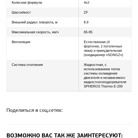
Модель КПП
АКПП: ZF, 6AP-1
Тип КПП
Автоматическая
КОЛЕСА И ДИСКИ
Размер шин
265/70 R 19,5
ТОРМОЗНАЯ СИСТЕМА
Привод рабочей системы
Пневматическая
двухконтурная, 
системами ABS,
Тип рабочей системы
Пневматическая
двухконтурная
Поделиться в соц.сетях:
ГАБАРИТНЫЕ РАЗМЕРЫ
ВОЗМОЖНО ВАС ТАК ЖЕ ЗАИНТЕРЕСУЮТ:
Длина, мм
9500