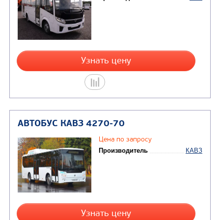
Система отопления
Жидкостная, с
использованием
системы охлажд
двигателя и нез
жидкостногоподо
SPHEROS Therm
АВТОБУС ПАЗ-422320-04 CITYMAX 
НОВИНКА
Цена по запросу