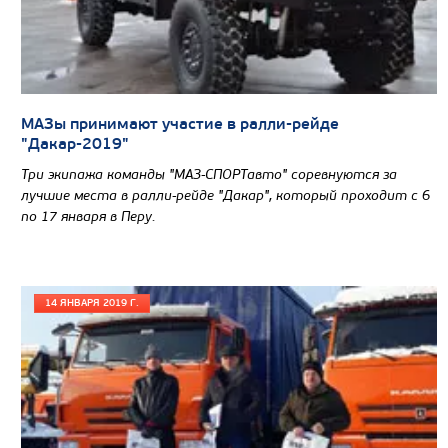
Цена по запросу
Производитель
Экологический класс
Грузоподъемность, кг
МАЗы принимают участие в ралли-рейде
Вместимость кузова, м3
"Дакар-2019"
Направление разгрузки
Три экипажа команды "МАЗ-СПОРТавто" соревнуются за
лучшие места в ралли-рейде "Дакар", который проходит с 6
Колесная формула
по 17 января в Перу.
Узнать цену
14 ЯНВАРЯ 2019 Г.
САМОСВАЛ КАМАЗ-65801