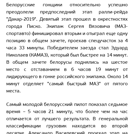
Белорусские гонщики относительно успешно
преодолели предпоследний этап ралли-рейда
"Дакар-2019". Девятый этап прошел в окрестностях
города Писко. Экипаж Сергея Вязовича (МАЗ-
спортавто) финишировал вторым и отыграл еще одну
позицию в общем зачете, проехав спецучасток за 4
часа 33 минуты. Победителем заезда стал Эдуард
Николаев (КАМАЗ), который был быстрее на 14 минут.
В общем зачете белорусы поднялись на шестое
место с отставанием в 6 часов 19 минут от
лидирующего в гонке российского экипажа. Около 14
минут отделяет "самый быстрый МАЗ" от пятого
места.
Самый молодой белорусский пилот показал седьмое
время – 5 часов 21 минуту, что более чем на час
отличается от лучшего результата. В генеральной
классификации грузовик находится во второй
десятке. Александр Василевский проехал этап на