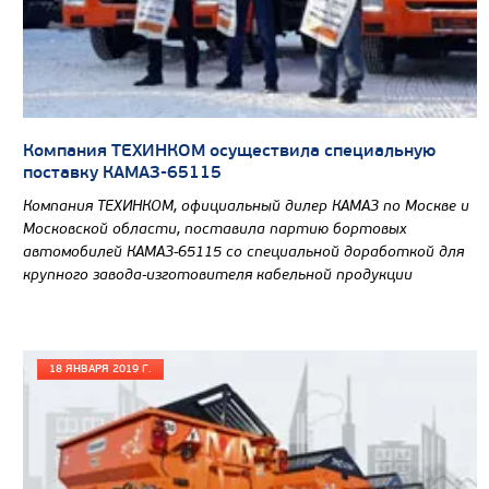
Компания ТЕХИНКОМ осуществила специальную
поставку КАМАЗ-65115
Компания ТЕХИНКОМ, официальный дилер КАМАЗ по Москве и
Московской области, поставила партию бортовых
автомобилей КАМАЗ-65115 со специальной доработкой для
крупного завода-изготовителя кабельной продукции
Цена по запросу
18 ЯНВАРЯ 2019 Г.
Производитель
Экологический класс
Грузоподъемность, кг