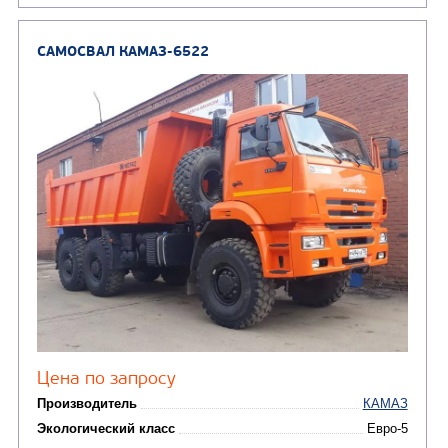
(8)
CHAMELEON (г. Егорьевск)
(8)
Илососные машины
(7)
Молоковозы, водовозы
Каналопромывочные 
(8)
Автогудронаторы
Комбинированные ма
(24)
Мусоровозы
САМОСВАЛ КАМАЗ-6520
В НАЛИЧИИ