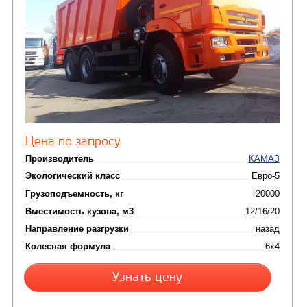
сжиженного углеводор
(4)
газа
Нефтепромысловые ц
ГРУЗОВЫЕ АВТОМОБИЛИ
ПОДЪЕМНО-
(9)
Бортовые автомобили
ТРАНСПОРТНАЯ Т
(8)
Самосвалы
(3)
Автокраны
(8)
Седельные тягачи
Автогидроподъемник
(2)
Автофургоны
Крано-манипуляторны
(36)
установки (КМУ)
(12)
Шасси
КОММУНАЛЬНАЯ
АВТОБУСЫ
ТЕХНИКА
(3)
Вахтовые автобусы
Комбинированные дор
(18)
машины
АВТОЦИСТЕРНЫ
(15)
Вакуумные машины
Автотопливозаправщики