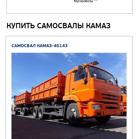
сжиженного углеводор
(4)
газа
КУПИТЬ САМОСВАЛЫ КАМАЗ
Нефтепромысловые ц
ГРУЗОВЫЕ АВТОМОБИЛИ
ПОДЪЕМНО-
(9)
Бортовые автомобили
ТРАНСПОРТНАЯ Т
(8)
Самосвалы
(3)
Автокраны
(8)
Седельные тягачи
Автогидроподъемник
(2)
Автофургоны
Крано-манипуляторны
(36)
установки (КМУ)
(12)
Шасси
КОММУНАЛЬНАЯ
АВТОБУСЫ
ТЕХНИКА
(3)
Вахтовые автобусы
Комбинированные дор
(18)
машины
АВТОЦИСТЕРНЫ
(15)
Вакуумные машины
Автотопливозаправщики