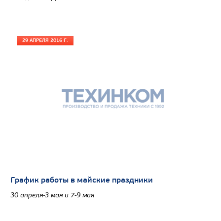
29 АПРЕЛЯ 2016 Г.
Цена по запросу
График работы в майские праздники
Производитель
30 апреля-3 мая и 7-9 мая
Экологический класс
Грузоподъемность, кг