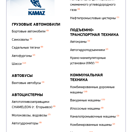
Автотопливозаправщи
(1)
аэродромные
Автоцистерны для пер