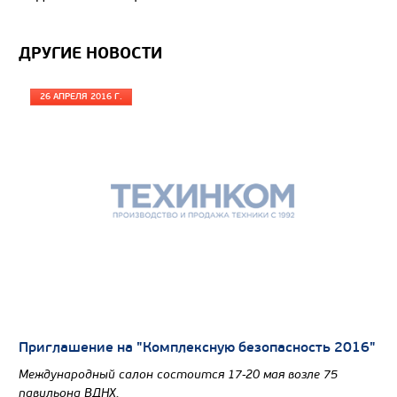
Цена по запросу
Производитель
ДРУГИЕ НОВОСТИ
Экологический класс
Грузоподъемность, кг
26 АПРЕЛЯ 2016 Г.
Вместимость кузова, м3
Направление разгрузки
Колесная формула
Узнать цену
САМОСВАЛ КАМАЗ-6580
Приглашение на "Комплексную безопасность 2016"
Международный салон состоится 17-20 мая возле 75
павильона ВДНХ.