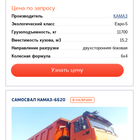
(8)
CHAMELEON (г. Егорьевск)
(8)
Илососные машины
(7)
Молоковозы, водовозы
Каналопромывочные 
(8)
Автогудронаторы
Комбинированные ма
(24)
Мусоровозы
САМОСВАЛ КАМАЗ-45143