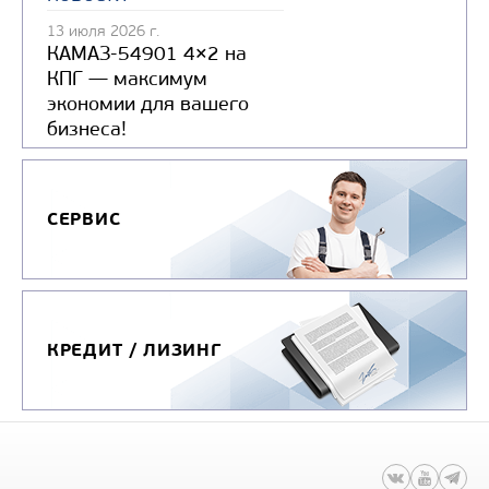
КОМПАС 9
13 июля 2026 г.
КАМАЗ-54901 4×2 на
Цена по запросу
КПГ — максимум
Производитель
экономии для вашего
бизнеса!
СЕРВИС
Узнать цену
КРЕДИТ / ЛИЗИНГ
БОРТОВОЙ АВТОМОБИЛЬ КАМАЗ
КОМПАС 12