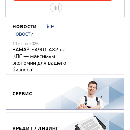
Узнать цену
Все
НОВОСТИ
новости
13 июля 2026 г.
КАМАЗ-54901 4×2 на
КПГ — максимум
экономии для вашего
БОРТОВОЙ АВТОМОБИЛЬ КАМАЗ
бизнеса!
КОМПАС 12
Цена по запросу
СЕРВИС
Производитель
КРЕДИТ / ЛИЗИНГ