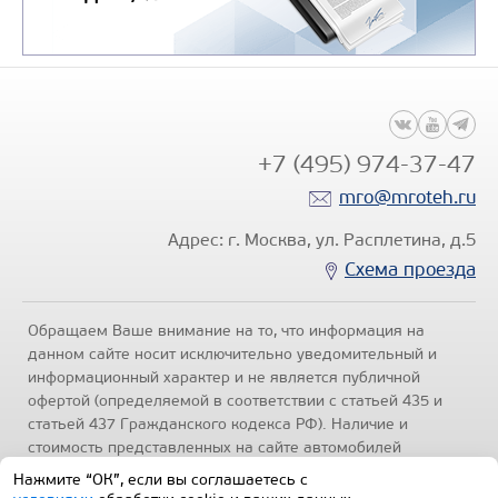
Узнать цену
+7 (495) 974-37-47
mro@mroteh.ru
БОРТОВОЙ АВТОМОБИЛЬ КАМАЗ 4
Адрес: г. Москва, ул. Расплетина, д.5
Цена по запросу
Схема проезда
Производитель
Обращаем Ваше внимание на то, что информация на
данном сайте носит исключительно уведомительный и
информационный характер и не является публичной
офертой (определяемой в соответствии с статьей 435 и
статьей 437 Гражданского кодекса РФ). Наличие и
стоимость представленных на сайте автомобилей
Узнать цену
уточняйте по телефонам отделов продаж, представленных
Нажмите “ОК”, если вы соглашаетесь с
в разделе "Контакты" настоящего ресурса.
Политика