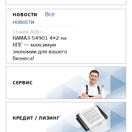
Все
НОВОСТИ
новости
БОРТОВОЙ АВТОМОБИЛЬ КАМАЗ
13 июля 2026 г.
КОМПАС 9
КАМАЗ-54901 4×2 на
КПГ — максимум
Цена по запросу
экономии для вашего
Производитель
бизнеса!
СЕРВИС
Узнать цену
КРЕДИТ / ЛИЗИНГ