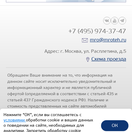
БОРТОВОЙ АВТОМОБИЛЬ КАМАЗ
КОМПАС 12
+7 (495) 974-37-47
Цена по запросу
mro@mroteh.ru
Производитель
Адрес: г. Москва, ул. Расплетина, д.5
Схема проезда
Обращаем Ваше внимание на то, что информация на
данном сайте носит исключительно уведомительный и
информационный характер и не является публичной
Узнать цену
офертой (определяемой в соответствии с статьей 435 и
статьей 437 Гражданского кодекса РФ). Наличие и
стоимость представленных на сайте автомобилей
уточняйте по телефонам отделов продаж, представленных
Нажмите “ОК”, если вы соглашаетесь с
в разделе "Контакты" настоящего ресурса.
Политика
условиями
обработки cookie и ваших данных
конфиденциальности
.
ОК
о поведении на сайте, необходимых для
аналитики. Запретить обработку cookie