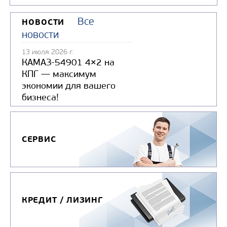
Узнать цену
Все
НОВОСТИ
новости
13 июля 2026 г.
КАМАЗ-54901 4×2 на
КПГ — максимум
БОРТОВОЙ АВТОМОБИЛЬ КАМАЗ
экономии для вашего
бизнеса!
КОМПАС 12
Цена по запросу
Производитель
СЕРВИС
КРЕДИТ / ЛИЗИНГ
Узнать цену