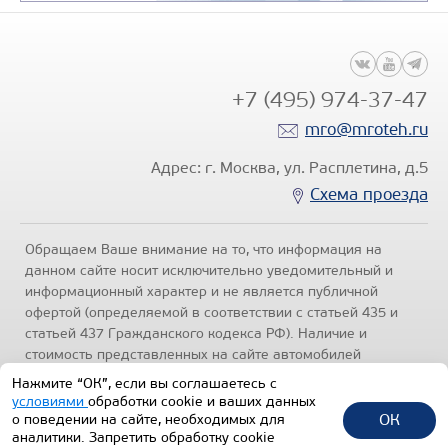
+7 (495) 974-37-47
mro@mroteh.ru
БОРТОВОЙ АВТОМОБИЛЬ КАМАЗ 4
Адрес: г. Москва, ул. Расплетина, д.5
Цена по запросу
Схема проезда
Производитель
Обращаем Ваше внимание на то, что информация на
данном сайте носит исключительно уведомительный и
информационный характер и не является публичной
офертой (определяемой в соответствии с статьей 435 и
статьей 437 Гражданского кодекса РФ). Наличие и
стоимость представленных на сайте автомобилей
Узнать цену
уточняйте по телефонам отделов продаж, представленных
Нажмите “ОК”, если вы соглашаетесь с
в разделе "Контакты" настоящего ресурса.
Политика
условиями
обработки cookie и ваших данных
конфиденциальности
.
ОК
о поведении на сайте, необходимых для
аналитики. Запретить обработку cookie